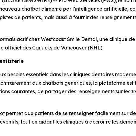
 (GLOBE NEWSWIRE) -- Pro Web Services (PWS), le nom co
ouveau chatbot alimenté par l’intelligence artificielle, co
pistes de patients, mais aussi à fournir des renseignement
rmais actif chez Westcoast Smile Dental, une clinique de
ste officiel des Canucks de Vancouver (NHL).
ntisterie
 besoins essentiels dans les cliniques dentaires moderne
ontrairement aux chatbots génériques, la plateforme est 
tions courantes, de partager des renseignements sur les tr
tbot permet aux patients de se renseigner facilement sur des
 préventifs, tout en aidant les cliniques à accroître les de