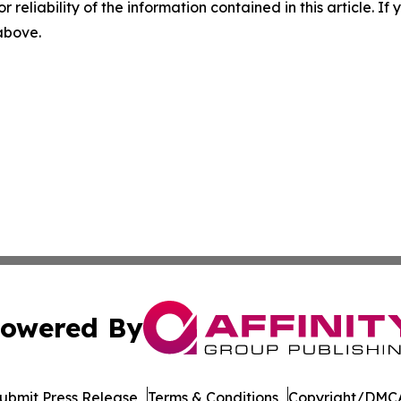
r reliability of the information contained in this article. I
 above.
owered By
ubmit Press Release
Terms & Conditions
Copyright/DMCA