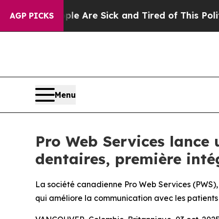
“People Are Sick and Tired of This Politics of H
AGP PICKS
Menu
Pro Web Services lance u
dentaires, première int
La société canadienne Pro Web Services (PWS), la
qui améliore la communication avec les patients e