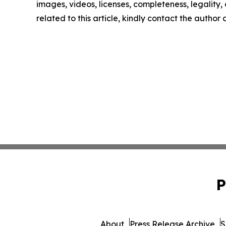
images, videos, licenses, completeness, legality, o
related to this article, kindly contact the author
P
About
Press Release Archive
S