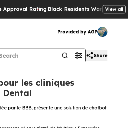
l Rating
Black Residents Warned of Abusive Cops
View all
Provided by AGP
Share
our les cliniques
e Dental
tée par le BBB, présente une solution de chatbot