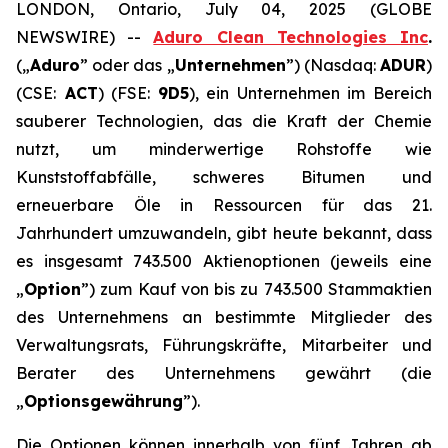
LONDON, Ontario, July 04, 2025 (GLOBE
NEWSWIRE) --
Aduro Clean Technologies Inc
.
(„
Aduro
” oder das „
Unternehmen
”) (Nasdaq:
ADUR
)
(CSE:
ACT
) (FSE:
9D5
), ein Unternehmen im Bereich
sauberer Technologien, das die Kraft der Chemie
nutzt, um minderwertige Rohstoffe wie
Kunststoffabfälle, schweres Bitumen und
erneuerbare Öle in Ressourcen für das 21.
Jahrhundert umzuwandeln, gibt heute bekannt, dass
es insgesamt 743.500 Aktienoptionen (jeweils eine
„
Option
”) zum Kauf von bis zu 743.500 Stammaktien
des Unternehmens an bestimmte Mitglieder des
Verwaltungsrats, Führungskräfte, Mitarbeiter und
Berater des Unternehmens gewährt (die
„
Optionsgewährung
”).
Die Optionen können innerhalb von fünf Jahren ab